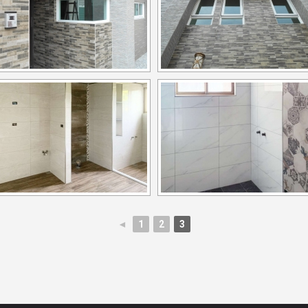
◄
1
2
3