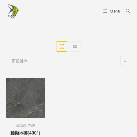
Skip
to
Menu
content
預設排序
60X60
,
地磚
釉拋地磚(4001)