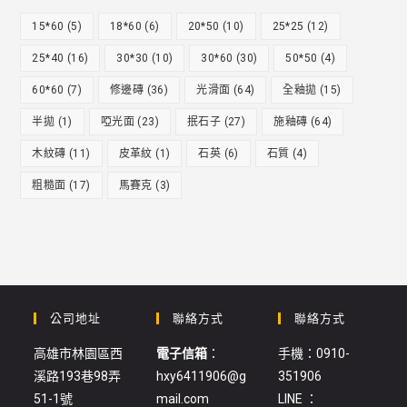
15*60
(5)
18*60
(6)
20*50
(10)
25*25
(12)
25*40
(16)
30*30
(10)
30*60
(30)
50*50
(4)
60*60
(7)
修邊磚
(36)
光滑面
(64)
全釉拋
(15)
半拋
(1)
啞光面
(23)
抿石子
(27)
施釉磚
(64)
木紋磚
(11)
皮革紋
(1)
石英
(6)
石質
(4)
粗糙面
(17)
馬賽克
(3)
公司地址
聯絡方式
聯絡方式
高雄市林園區西
電子信箱
：
手機：0910-
溪路193巷98弄
hxy6411906@g
351906
51-1號
mail.com
LINE ：