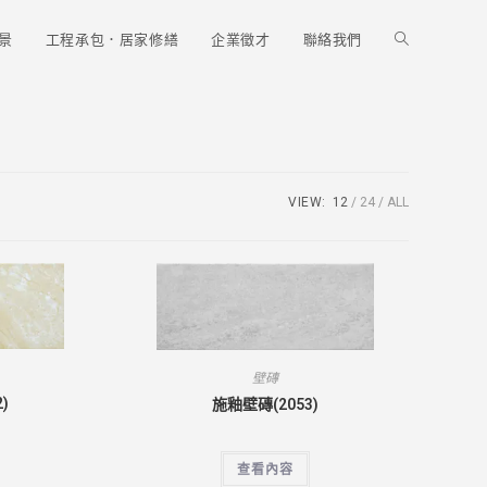
Toggle
景
工程承包．居家修繕
企業徵才
聯絡我們
website
search
VIEW:
12
24
ALL
壁磚
)
施釉壁磚(2053)
查看內容