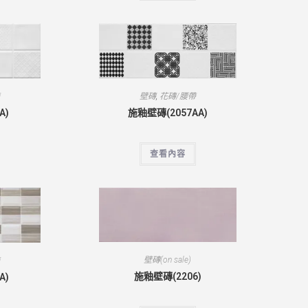
帶
壁磚
,
花磚/腰帶
A)
施釉壁磚(2057AA)
查看內容
壁磚(on sale)
帶
施釉壁磚(2206)
A)