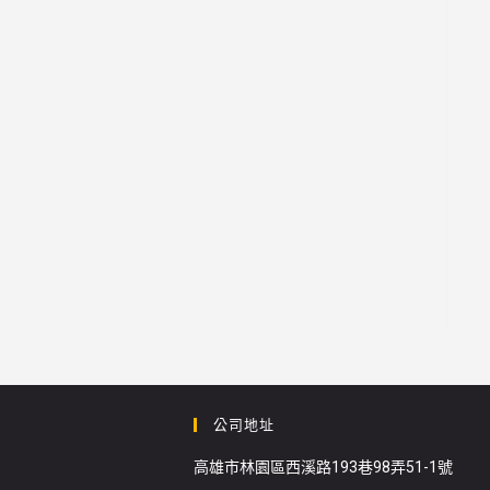
公司地址
高雄市林園區西溪路193巷98弄51-1號