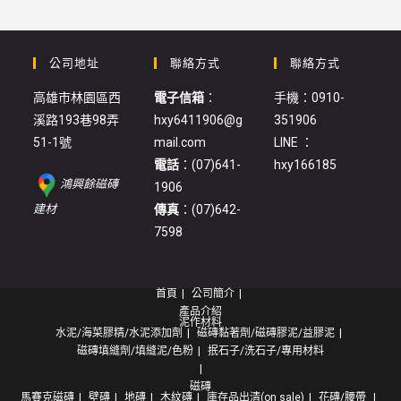
公司地址
聯絡方式
聯絡方式
高雄市林園區西
電子信箱
：
手機：0910-
溪路193巷98弄
hxy6411906@g
351906
51-1號
mail.com
LINE ：
電話
：(07)641-
hxy166185
鴻興餘磁磚
1906
:
建材
傳真
：(07)642-
修
7598
邊
壁
首頁
公司簡介
磚
產品介紹
(7595)
泥作材料
水泥/海菜膠精/水泥添加劑
磁磚黏著劑/磁磚膠泥/益膠泥
磁磚填縫劑/填縫泥/色粉
抿石子/洗石子/專用材料
磁磚
馬賽克磁磚
壁磚
地磚
木紋磚
庫存品出清(on sale)
花磚/腰帶