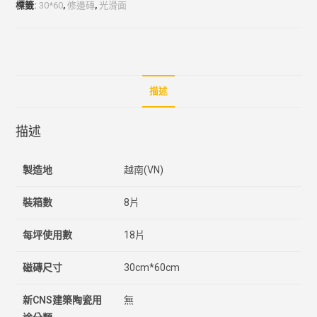
標籤:
30*60
,
修邊磚
,
光滑面
描述
描述
製造地
越南(VN)
裝箱數
8片
每坪使用數
18片
磁磚尺寸
30cm*60cm
新CNS建築陶瓷用
無