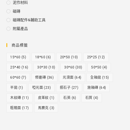
泥作材料
磁磚
磁磚配件&輔助工具
附屬產品
商品標籤
15*60
(5)
18*60
(6)
20*50
(10)
25*25
(12)
25*40
(16)
30*30
(10)
30*60
(30)
50*50
(4)
60*60
(7)
修邊磚
(36)
光滑面
(64)
全釉拋
(15)
半拋
(1)
啞光面
(23)
抿石子
(27)
施釉磚
(64)
木紋磚
(11)
皮革紋
(1)
石英
(6)
石質
(4)
粗糙面
(17)
馬賽克
(3)