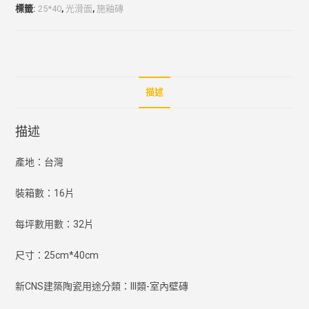
標籤:
25*40
,
光滑面
,
施釉磚
描述
描述
產地：台灣
裝箱數：16片
每坪數用數：32片
尺寸：25cm*40cm
新CNS建築陶瓷用途分類：III類-室內壁磚