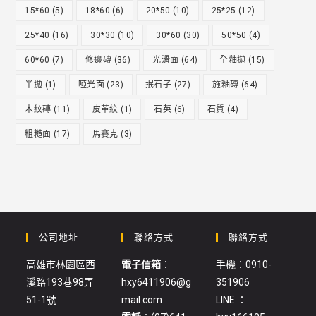
15*60
(5)
18*60
(6)
20*50
(10)
25*25
(12)
25*40
(16)
30*30
(10)
30*60
(30)
50*50
(4)
60*60
(7)
修邊磚
(36)
光滑面
(64)
全釉拋
(15)
半拋
(1)
啞光面
(23)
抿石子
(27)
施釉磚
(64)
木紋磚
(11)
皮革紋
(1)
石英
(6)
石質
(4)
粗糙面
(17)
馬賽克
(3)
公司地址
聯絡方式
聯絡方式
高雄市林園區西
電子信箱
：
手機：0910-
溪路193巷98弄
hxy6411906@g
351906
51-1號
mail.com
LINE ：