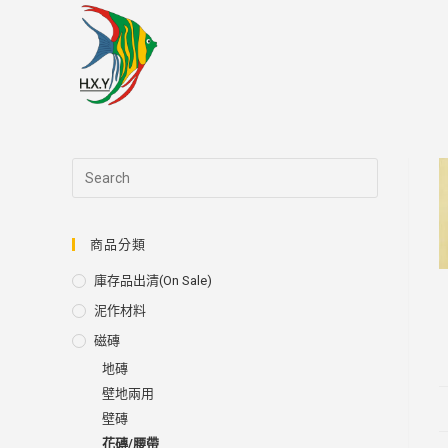
Skip
to
content
商品分類
庫存品出清(on Sale)
泥作材料
磁磚
地磚
壁地兩用
壁磚
花磚/腰帶