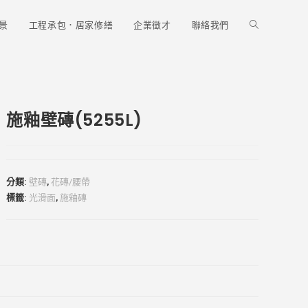
Toggle
景
工程承包．居家修繕
企業徵才
聯絡我們
website
施釉壁磚(5255L)
search
分類:
壁磚
,
花磚/腰帶
標籤:
光滑面
,
施釉磚