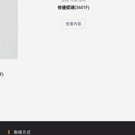
壁磚
,
花磚/腰帶
修邊壁磚(3601F)
查看內容
帶
F)
聯絡方式