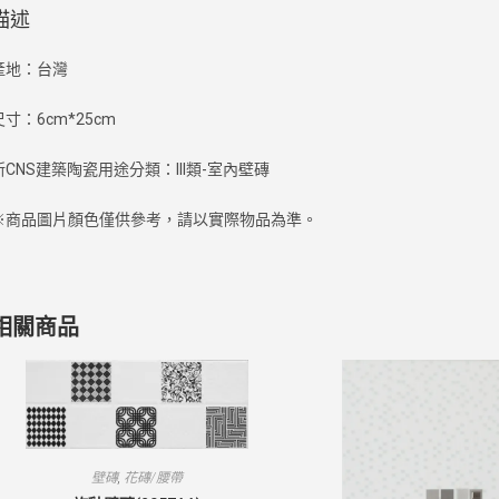
描述
產地：台灣
尺寸：6cm*25cm
新CNS建築陶瓷用途分類：III類-室內壁磚
※商品圖片顏色僅供參考，請以實際物品為準。
相關商品
壁磚
,
花磚/腰帶