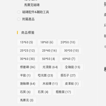
馬賽克磁磚
磁磚配件&輔助工具
附屬產品
商品標籤
15*60
(5)
18*60
(6)
20*50
(10)
25*25
(12)
25*40
(16)
30*30
(10)
30*60
(30)
50*50
(4)
60*60
(7)
修邊磚
(36)
光滑面
(64)
全釉拋
(15)
半拋
(1)
啞光面
(23)
抿石子
(27)
施釉磚
(64)
木紋磚
(11)
皮革紋
(1)
石英
(6)
石質
(4)
粗糙面
(17)
馬賽克
(3)