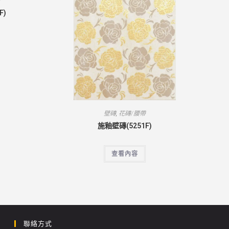
帶
F)
壁磚
,
花磚/腰帶
施釉壁磚(5251F)
查看內容
聯絡方式