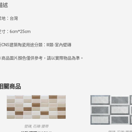
描述
產地：台灣
尺寸：6cm*25cm
新CNS建築陶瓷用途分類：III類-室內壁磚
※商品圖片顏色僅供參考，請以實際物品為準。
相關商品
壁磚
,
花磚/腰帶