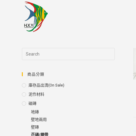
Skip
to
content
商品分類
庫存品出清(on Sale)
泥作材料
磁磚
地磚
壁地兩用
壁磚
花磚/腰帶