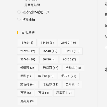
馬賽克磁磚
磁磚配件&輔助工具
附屬產品
商品標籤
15*60
(5)
18*60
(6)
20*50
(10)
25*25
(12)
25*40
(16)
30*30
(10)
30*60
(30)
50*50
(4)
60*60
(7)
修邊磚
(36)
光滑面
(64)
全釉拋
(15)
半拋
(1)
啞光面
(23)
抿石子
(27)
施釉磚
(64)
木紋磚
(11)
皮革紋
(1)
石英
(6)
石質
(4)
粗糙面
(17)
馬賽克
(3)