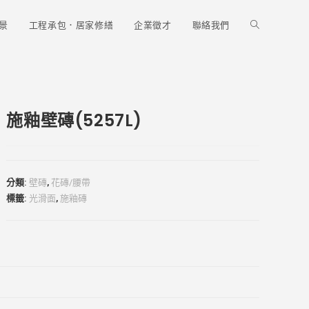
Toggle
景
工程承包．居家修繕
企業徵才
聯絡我們
website
施釉壁磚(5257L)
search
分類:
壁磚
,
花磚/腰帶
標籤:
光滑面
,
施釉磚