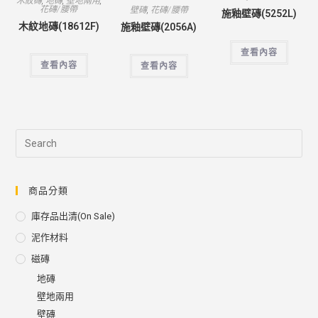
木紋磚
,
地磚
,
壁地兩用
,
花磚/腰帶
壁磚
,
花磚/腰帶
施釉壁磚(5252L)
木紋地磚(18612F)
施釉壁磚(2056A)
查看內容
查看內容
查看內容
商品分類
庫存品出清(on Sale)
泥作材料
磁磚
地磚
壁地兩用
壁磚