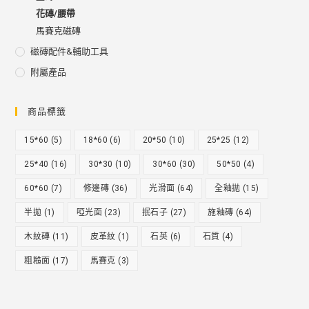
花磚/腰帶
馬賽克磁磚
磁磚配件&輔助工具
附屬產品
商品標籤
15*60
(5)
18*60
(6)
20*50
(10)
25*25
(12)
25*40
(16)
30*30
(10)
30*60
(30)
50*50
(4)
60*60
(7)
修邊磚
(36)
光滑面
(64)
全釉拋
(15)
半拋
(1)
啞光面
(23)
抿石子
(27)
施釉磚
(64)
木紋磚
(11)
皮革紋
(1)
石英
(6)
石質
(4)
粗糙面
(17)
馬賽克
(3)