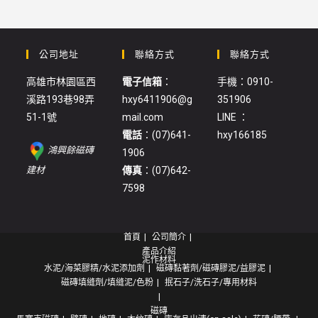
公司地址
聯絡方式
聯絡方式
高雄市林園區西
電子信箱
：
手機：0910-
溪路193巷98弄
hxy6411906@g
351906
51-1號
mail.com
LINE ：
電話
：(07)641-
hxy166185
鴻興餘磁磚
1906
:
建材
傳真
：(07)642-
施
7598
釉
壁
首頁
公司簡介
磚
產品介紹
(5258L)
泥作材料
水泥/海菜膠精/水泥添加劑
磁磚黏著劑/磁磚膠泥/益膠泥
磁磚填縫劑/填縫泥/色粉
抿石子/洗石子/專用材料
磁磚