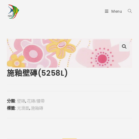
Skip
to
Menu
content
施釉壁磚(5258L)
分類:
壁磚
,
花磚/腰帶
標籤:
光滑面
,
施釉磚