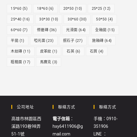
15*60
(5)
18*60
(6)
20*50
(10)
25*25
(12)
25*40
(16)
30*30
(10)
30*60
(30)
50*50
(4)
60*60
(7)
修邊磚
(36)
光滑面
(64)
全釉拋
(15)
半拋
(1)
啞光面
(23)
抿石子
(27)
施釉磚
(64)
木紋磚
(11)
皮革紋
(1)
石英
(6)
石質
(4)
粗糙面
(17)
馬賽克
(3)
公司地址
聯絡方式
聯絡方式
高雄市林園區西
電子信箱
：
手機：0910-
溪路193巷98弄
hxy6411906@g
351906
51-1號
mail.com
LINE ：