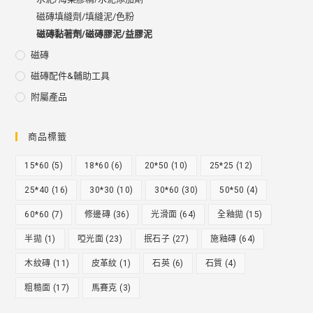
磁磚填縫劑/填縫泥/色粉
磁磚黏著劑/磁磚膠泥/益膠泥
磁磚
磁磚配件&輔助工具
附屬產品
商品標籤
15*60
(5)
18*60
(6)
20*50
(10)
25*25
(12)
25*40
(16)
30*30
(10)
30*60
(30)
50*50
(4)
60*60
(7)
修邊磚
(36)
光滑面
(64)
全釉拋
(15)
半拋
(1)
啞光面
(23)
抿石子
(27)
施釉磚
(64)
木紋磚
(11)
皮革紋
(1)
石英
(6)
石質
(4)
粗糙面
(17)
馬賽克
(3)