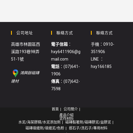
公司地址
聯絡方式
聯絡方式
高雄市林園區西
電子信箱
：
手機：0910-
溪路193巷98弄
hxy6411906@g
351906
51-1號
mail.com
LINE ：
電話
：(07)641-
hxy166185
鴻興餘磁磚
1906
:
建材
傳真
：(07)642-
櫻
7598
梅-
幸
首頁
公司簡介
福
產品介紹
膠
泥作材料
水泥/海菜膠精/水泥添加劑
磁磚黏著劑/磁磚膠泥/益膠泥
泥
磁磚填縫劑/填縫泥/色粉
抿石子/洗石子/專用材料
(本