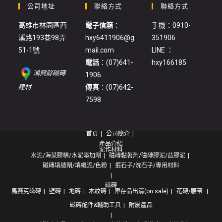
公司地址
聯絡方式
聯絡方式
高雄市林園區西
電子信箱
：
手機：0910-
溪路193巷98弄
hxy6411906@g
351906
51-1號
mail.com
LINE ：
電話
：(07)641-
hxy166185
鴻興餘磁磚
1906
:
建材
傳真
：(07)642-
石
7598
子
(15)
首頁
公司簡介
產品介紹
泥作材料
水泥/海菜膠精/水泥添加劑
磁磚黏著劑/磁磚膠泥/益膠泥
磁磚填縫劑/填縫泥/色粉
抿石子/洗石子/專用材料
磁磚
馬賽克磁磚
壁磚
地磚
木紋磚
庫存品出清(on sale)
花磚/腰帶
磁磚配件&輔助工具
附屬產品