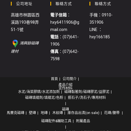
公司地址
聯絡方式
聯絡方式
高雄市林園區西
電子信箱
：
手機：0910-
溪路193巷98弄
hxy6411906@g
351906
51-1號
mail.com
LINE ：
電話
：(07)641-
hxy166185
鴻興餘磁磚
1906
:
建材
傳真
：(07)642-
石
7598
子
(71)
首頁
公司簡介
產品介紹
泥作材料
水泥/海菜膠精/水泥添加劑
磁磚黏著劑/磁磚膠泥/益膠泥
磁磚填縫劑/填縫泥/色粉
抿石子/洗石子/專用材料
磁磚
馬賽克磁磚
壁磚
地磚
木紋磚
庫存品出清(on sale)
花磚/腰帶
磁磚配件&輔助工具
附屬產品