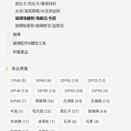
抿石子/洗石子/專用材料
水泥/海菜膠精/水泥添加劑
磁磚填縫劑/填縫泥/色粉
磁磚黏著劑/磁磚膠泥/益膠泥
磁磚
磁磚配件&輔助工具
附屬產品
商品標籤
15*60
(5)
18*60
(6)
20*50
(10)
25*25
(12)
25*40
(16)
30*30
(10)
30*60
(30)
50*50
(4)
60*60
(7)
修邊磚
(36)
光滑面
(64)
全釉拋
(15)
半拋
(1)
啞光面
(23)
抿石子
(27)
施釉磚
(64)
木紋磚
(11)
皮革紋
(1)
石英
(6)
石質
(4)