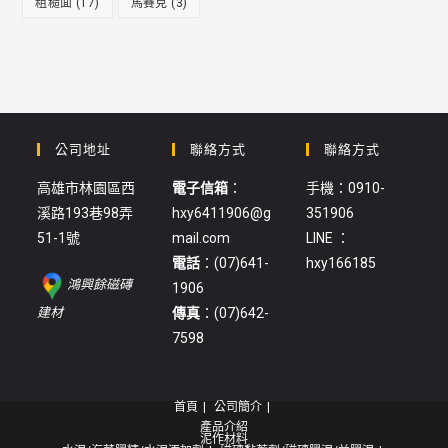
粗糙面
(17)
馬賽克
(3)
公司地址
聯絡方式
聯絡方式
高雄市林園區西
電子信箱
：
手機：0910-
溪路193巷98弄
hxy6411906@g
351906
51-1號
mail.com
LINE ：
電話
：(07)641-
hxy166185
鴻興餘磁磚
1906
:
建材
傳真
：(07)642-
色
7598
粉
(土
首頁
公司簡介
朱)
產品介紹
泥作材料