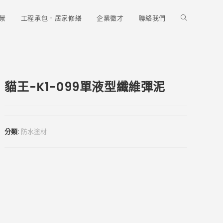
Toggle
景
工程承包．居家修繕
企業徵才
聯絡我們
website
貓王-K1-099單液型纖維彈泥
search
分類:
防水塗材