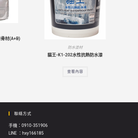
骨材(A+B)
防水塗材
貓王-K1-202水性抗熱防水漆
查看內容
聯絡方式
手機：0910-351906
LINE ：hxy166185