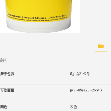
描述
描述
產品包裝
5加侖21公斤
可塗面積
約7~8坪 (23~26m²)
顏色
灰色