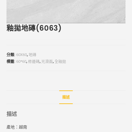
釉拋地磚(6063)
分類:
60X60
,
地磚
標籤:
60*60
,
修邊磚
,
光滑面
,
全釉拋
描述
描述
產地：越南