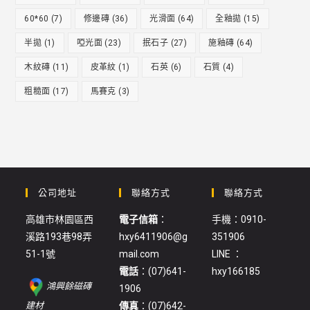
60*60
(7)
修邊磚
(36)
光滑面
(64)
全釉拋
(15)
半拋
(1)
啞光面
(23)
抿石子
(27)
施釉磚
(64)
木紋磚
(11)
皮革紋
(1)
石英
(6)
石質
(4)
粗糙面
(17)
馬賽克
(3)
公司地址
聯絡方式
聯絡方式
高雄市林園區西
電子信箱
：
手機：0910-
溪路193巷98弄
hxy6411906@g
351906
51-1號
mail.com
LINE ：
電話
：(07)641-
hxy166185
鴻興餘磁磚
1906
:
建材
傳真
：(07)642-