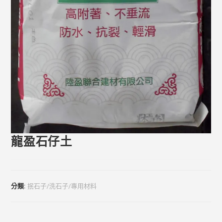
龍盈石仔土
分類:
抿石子/洗石子/專用材料