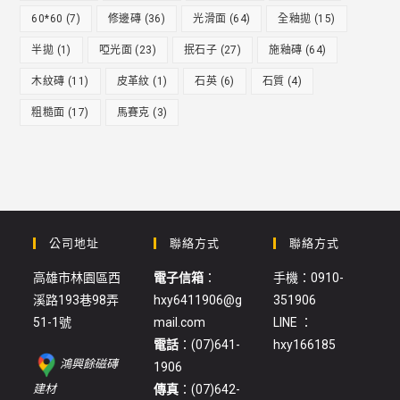
60*60
(7)
修邊磚
(36)
光滑面
(64)
全釉拋
(15)
半拋
(1)
啞光面
(23)
抿石子
(27)
施釉磚
(64)
木紋磚
(11)
皮革紋
(1)
石英
(6)
石質
(4)
粗糙面
(17)
馬賽克
(3)
公司地址
聯絡方式
聯絡方式
高雄市林園區西
電子信箱
：
手機：0910-
溪路193巷98弄
hxy6411906@g
351906
51-1號
mail.com
LINE ：
電話
：(07)641-
hxy166185
鴻興餘磁磚
1906
:
建材
傳真
：(07)642-