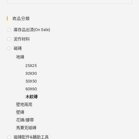
商品分類
庫存品出清(on Sale)
泥作材料
磁磚
地磚
25X25
30X30
50X50
60X60
木紋磚
壁地兩用
壁磚
花磚/腰帶
馬賽克磁磚
磁磚配件&輔助工具