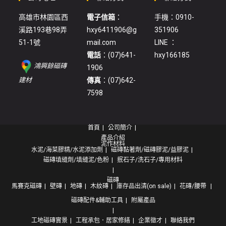
高雄市林園區西
電子信箱
：
手機：0910-
溪路193巷98弄
hxy6411906@g
351906
51-1號
mail.com
LINE ：
電話
：(07)641-
hxy166185
鴻興餘磁磚
1906
:
建材
傳真
：(07)642-
木
7598
紋
地
首頁
公司簡介
磚
產品介紹
(18613)
泥作材料
水泥/海菜膠精/水泥添加劑
磁磚黏著劑/磁磚膠泥/益膠泥
磁磚填縫劑/填縫泥/色粉
抿石子/洗石子/專用材料
磁磚
馬賽克磁磚
壁磚
地磚
木紋磚
庫存品出清(on sale)
花磚/腰帶
磁磚配件&輔助工具
附屬產品
工地磁磚實景
工程承包．居家修繕
企業徵才
聯絡我們