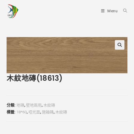
Skip
to
Menu
content
木紋地磚(18613)
分類:
地磚
,
壁地兩用
,
木紋磚
標籤:
18*60
,
啞光面
,
施釉磚
,
木紋磚