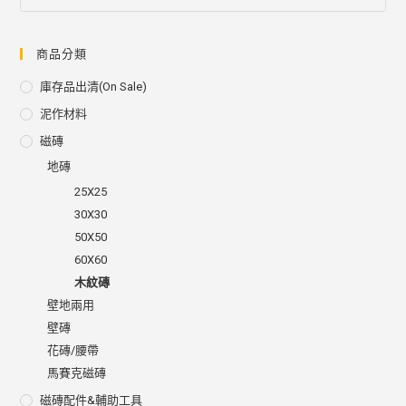
商品分類
庫存品出清(on Sale)
泥作材料
磁磚
地磚
25X25
30X30
50X50
60X60
木紋磚
壁地兩用
壁磚
花磚/腰帶
馬賽克磁磚
磁磚配件&輔助工具