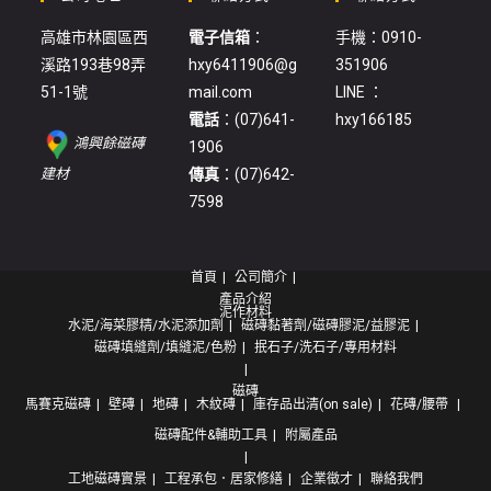
高雄市林園區西
電子信箱
：
手機：0910-
溪路193巷98弄
hxy6411906@g
351906
51-1號
mail.com
LINE ：
電話
：(07)641-
hxy166185
鴻興餘磁磚
1906
:
建材
傳真
：(07)642-
木
7598
紋
地
首頁
公司簡介
磚
產品介紹
(18616)
泥作材料
水泥/海菜膠精/水泥添加劑
磁磚黏著劑/磁磚膠泥/益膠泥
磁磚填縫劑/填縫泥/色粉
抿石子/洗石子/專用材料
磁磚
馬賽克磁磚
壁磚
地磚
木紋磚
庫存品出清(on sale)
花磚/腰帶
磁磚配件&輔助工具
附屬產品
工地磁磚實景
工程承包．居家修繕
企業徵才
聯絡我們