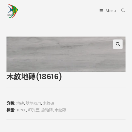
Skip
to
Menu
content
木紋地磚(18616)
分類:
地磚
,
壁地兩用
,
木紋磚
標籤:
18*60
,
啞光面
,
施釉磚
,
木紋磚