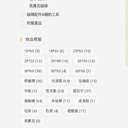
馬賽克磁磚
磁磚配件&輔助工具
附屬產品
商品標籤
15*60
(5)
18*60
(6)
20*50
(10)
25*25
(12)
25*40
(16)
30*30
(10)
30*60
(30)
50*50
(4)
60*60
(7)
修邊磚
(36)
光滑面
(64)
全釉拋
(15)
半拋
(1)
啞光面
(23)
抿石子
(27)
施釉磚
(64)
木紋磚
(11)
皮革紋
(1)
石英
(6)
石質
(4)
粗糙面
(17)
馬賽克
(3)