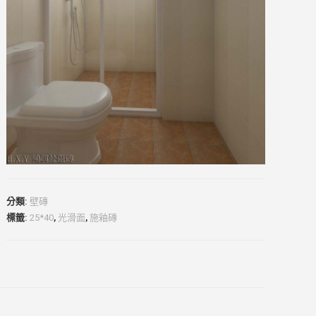
分類:
壁磚
標籤:
25*40
,
光滑面
,
施釉磚