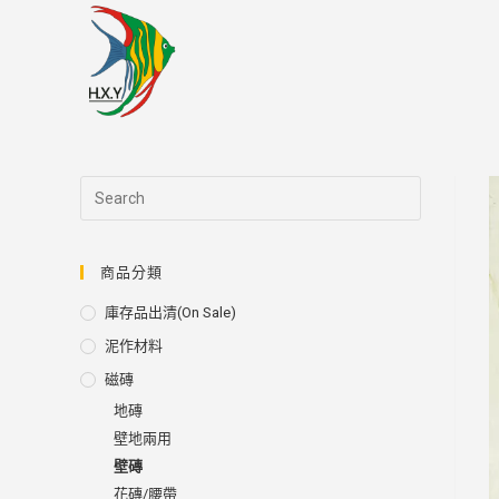
Skip
to
content
商品分類
庫存品出清(on Sale)
泥作材料
磁磚
地磚
壁地兩用
壁磚
花磚/腰帶