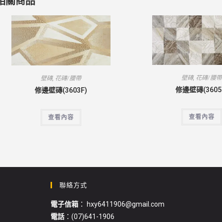
相關商品
壁磚
,
花磚/腰
壁磚
,
花磚/腰帶
修邊壁磚(3605
修邊壁磚(3603F)
查看內容
查看內容
聯絡方式
電子信箱
： hxy6411906@gmail.com
電話
：(07)641-1906