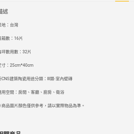
描述
產地：台灣
裝箱數：16片
每坪數用數：32片
尺寸：25cm*40cm
新CNS建築陶瓷用途分類：III類-室內壁磚
適用空間：房間、客廳、廚房、衛浴
※商品圖片顏色僅供參考，請以實際物品為準。