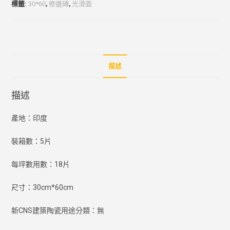
標籤:
30*60
,
修邊磚
,
光滑面
描述
描述
產地：印度
裝箱數：5片
每坪數用數：18片
尺寸：30cm*60cm
新CNS建築陶瓷用途分類：無