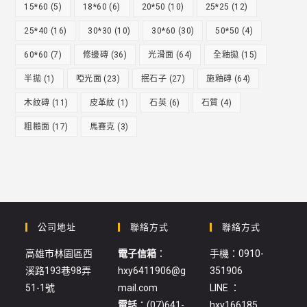
15*60
(5)
18*60
(6)
20*50
(10)
25*25
(12)
25*40
(16)
30*30
(10)
30*60
(30)
50*50
(4)
60*60
(7)
修邊磚
(36)
光滑面
(64)
全釉拋
(15)
半拋
(1)
啞光面
(23)
抿石子
(27)
施釉磚
(64)
木紋磚
(11)
皮革紋
(1)
石英
(6)
石質
(4)
粗糙面
(17)
馬賽克
(3)
公司地址
聯絡方式
聯絡方式
高雄市林園區西
電子信箱
：
手機：0910-
溪路193巷98弄
hxy6411906@g
351906
51-1號
mail.com
LINE ：
電話
：(07)641-
hxy166185